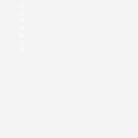
理
咨
询
有
限
公
司