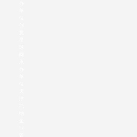
办
单
位
创
意
星
球
网
承
办
单
位
天
津
托
纳
企
业
管