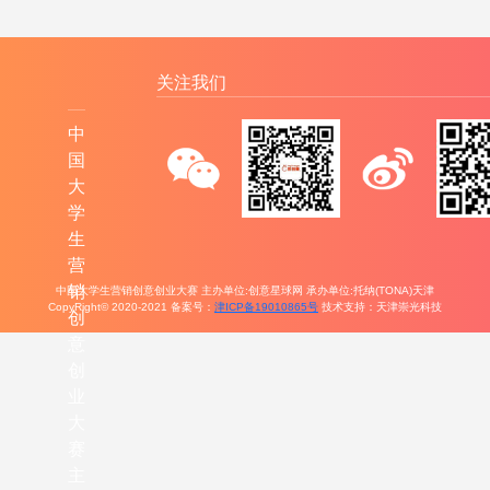
关注我们
中
国
大
学
生
营
销
中国大学生营销创意创业大赛 主办单位:创意星球网 承办单位:托纳(TONA)天津
CopyRight© 2020-2021 备案号：
津ICP备19010865号
技术支持：天津崇光科技
创
意
创
业
大
赛
主