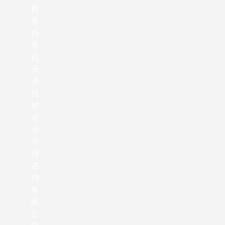
网
承
办
单
位
天
津
托
纳
企
业
管
理
咨
询
有
限
公