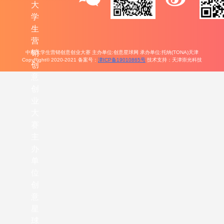
大
学
生
营
销
中国大学生营销创意创业大赛 主办单位:创意星球网 承办单位:托纳(TONA)天津
CopyRight© 2020-2021 备案号：
津ICP备19010865号
技术支持：天津崇光科技
创
意
创
业
大
赛
主
办
单
位
创
意
星
球