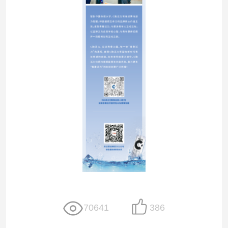
70641
386