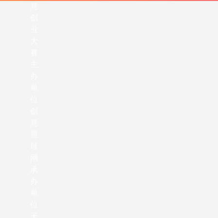
意
创
业
大
赛
主
办
单
位
创
意
星
球
网
承
办
单
位
天