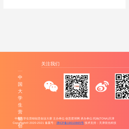
关注我们
中
国
大
学
生
营
销
中国大学生营销创意创业大赛 主办单位:创意星球网 承办单位:托纳(TONA)天津
CopyRight© 2020-2021 备案号：
津ICP备19010865号
技术支持：天津崇光科技
创